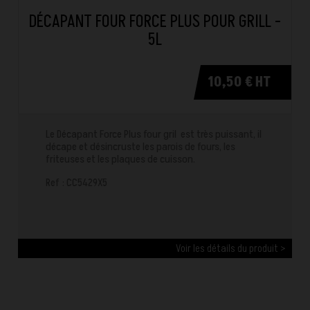
DÉCAPANT FOUR FORCE PLUS POUR GRILL -
5L
10,50 € HT
Le Décapant Force Plus four gril est très puissant, il
décape et désincruste les parois de fours, les
friteuses et les plaques de cuisson.
Ref : CC5429X5
Voir les détails du produit >