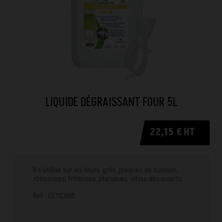
LIQUIDE DÉGRAISSANT FOUR 5L
22,15 € HT
Il s’utilise sur les fours, grils, plaques de cuisson,
rôtissoires, friteuses, planchas, vitres des inserts…
Ref : CE11CHX5