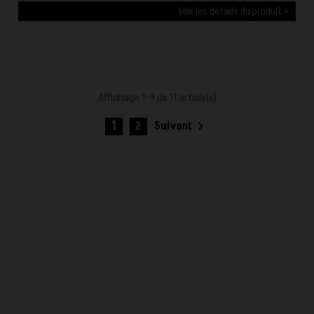
Voir les détails du produit >
Affichage 1-9 de 11 article(s)
1

2
Suivant