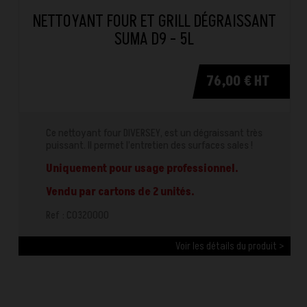
NETTOYANT FOUR ET GRILL DÉGRAISSANT
SUMA D9 - 5L
76,00 € HT
Ce nettoyant four DIVERSEY, est un dégraissant très
puissant. Il permet l’entretien des surfaces sales !
Uniquement pour usage professionnel.
Vendu par cartons de 2 unités.
Ref : C0320000
Voir les détails du produit >