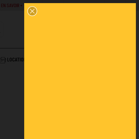
SAVOIR +
02 43 45 01 10
0
PANIER
CONTACT
COMPTE
AIDE & SERVICES
LOCATION
ACTUALITÉS
FAQ