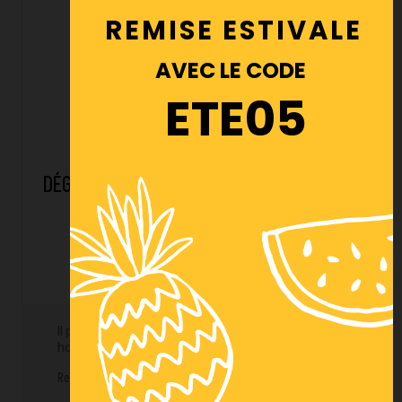
REMISE ESTIVALE
AVEC LE CODE
ETE05
DÉGRAISSANT MANUEL ET AUTOMATIQUE
ALCALIN
14,79 € HT
Il peut être utilisé pour le dégraissage des grilles de
hottes, friteuses, etc…
Ref : CC422YX5