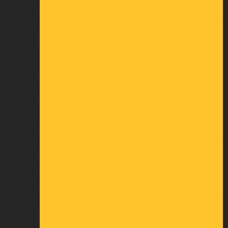
Conditions générales de vente
Qui sommes-nous
Politique de confidentialité
MON COMPTE
Informations personnelles
Retours produit
Commandes
Avoirs
Adresses
Bons de réduction
Mes alertes
À VOTRE ÉCOUTE
23 rue du Châtelier
Cré sur Loir
72 200 BAZOUGES CRE SUR LOIR
FRANCE
OUVERTURE
Du lundi au vendredi :
De 8h30 à 12h30