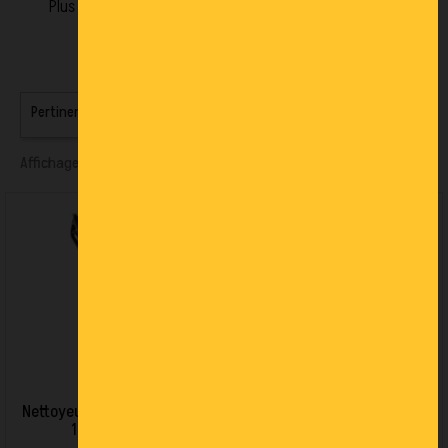
Plus de 50 ans d’expérience pour assurer les meilleures
performances haute pression.
Pertinence

Affichage 1-5 de 5 article(s)
Nettoyeur HP eau froide PW
Nettoyeur HP eau froide PW
130/7 SAB XR
150/8 SAB XR