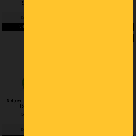
248,00 € HT
322,00 € HT
Ref : IDAF94425
Ref : IDAF94427
Voir les détails du produit >
Voir les détails du produit >
PROMO !
DÉSTOCKAGE
Nettoyeur HP eau froide PW
Nettoyeur HP eau froide PW
160/9 SAB-L XR
150/8 SAB XR
532,00 € HT
635,00 € HT
Ref : IDAF94429
Ref : IDAF94304