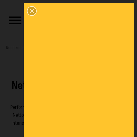
0
Nettoyeurs haute pression
Performance et efficacité pour un nettoyage en profondeur.
Nettoyeurs haute pression robustes, adaptés aux usages
intensifs, offrant une grande puissance de jet pour déloger
saletés et graisses tenaces.