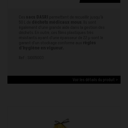
Ces
sacs DASRI
permettent de recueillir jusqu'à
50 L de
déchets médicaux mous
. Ils sont
également d'une grande aide dans la gestion des
déchets. En outre, ces films plastiques très
résistants ayant d'une épaisseur de 22 µ sont le
garant d'un stockage conforme aux
règles
d'hygiène en vigueur.
Ref : SI005003
Voir les détails du produit >