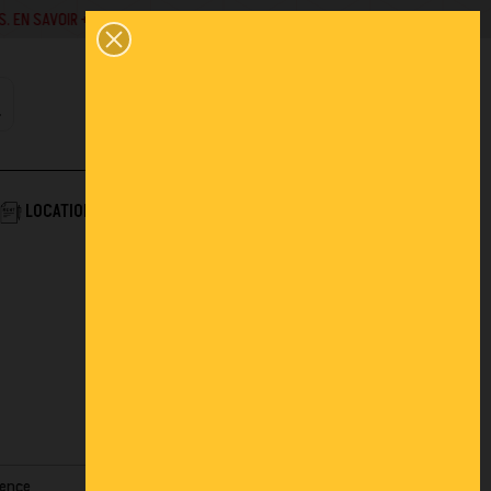
SAVOIR +
02 43 45 01 10
0
PANIER
CONTACT
COMPTE
AIDE & SERVICES
LOCATION
ACTUALITÉS
FAQ
nence
