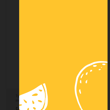
SACS DASRI 110L CAT. D X200
59,19 € HT
Type de déchets : déchets à risque infectieux
mous - Épaisseurs (en µ) : 35
Catégorie D