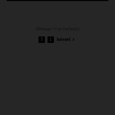
Affichage 1-9 de 11 article(s)
1

2
Suivant