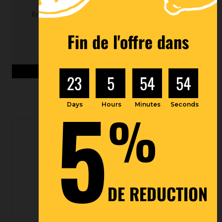
Ref : SI005005
Fin de l'offre dans
Voir les détails du produit >
23
5
54
52
5
Days
Hours
Minutes
Seconds
%
DE REDUCTION