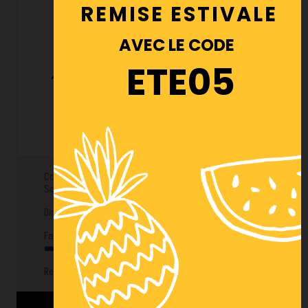
REMISE ESTIVALE
AVEC LE CODE
ETE05
10 CARTONS À DÉCHETS DASRI 25L
25,00 € HT
Conteneur en carton pour Déchets d'Activités de
Soins solides et mous à Risques Infectieux.
Dimensions : 28 x 24 x 40 cm
Fabriqué en France
Ref : MI006426
Voir les détails du produit >