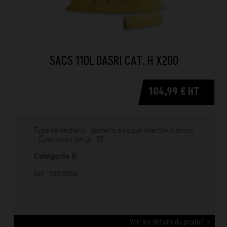
SACS 110L DASRI CAT. H X200
104,99 € HT
Type de déchets : déchets à risque infectieux mous
- Épaisseurs (en µ) : 55
Catégorie H
Ref : SI005006
Voir les détails du produit >