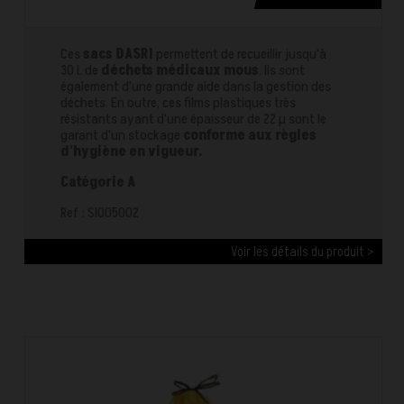
Ces
sacs DASRI
permettent de recueillir jusqu'à
30 L de
déchets médicaux mous
. Ils sont
également d'une grande aide dans la gestion des
déchets. En outre, ces films plastiques très
résistants ayant d'une épaisseur de 22 µ sont le
garant d'un stockage
conforme aux règles
d'hygiène en vigueur.
Catégorie A
Ref : SI005002
Voir les détails du produit >