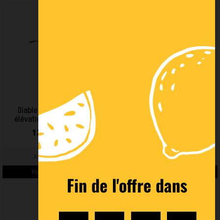
Diable porte bouteille à
Diable élévateur jumelé 1800
élévation assistée 150 kg
kg
1 244,00 € HT
1 125,00 € HT
Ref : 815000712
Ref : 865004383
Voir les détails du produit >
Voir les détails du produit >
Fin de l'offre dans