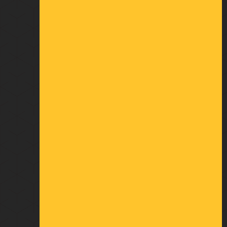
MON COMPTE
Informations personnelles
Retours produit
Commandes
Avoirs
Adresses
Bons de réduction
Mes alertes
À VOTRE ÉCOUTE
23 rue du Châtelier
Cré sur Loir
72 200 BAZOUGES CRE SUR LOIR
FRANCE
OUVERTURE
Du lundi au vendredi :
De 8h30 à 12h30
et de 13h30 à 17h00