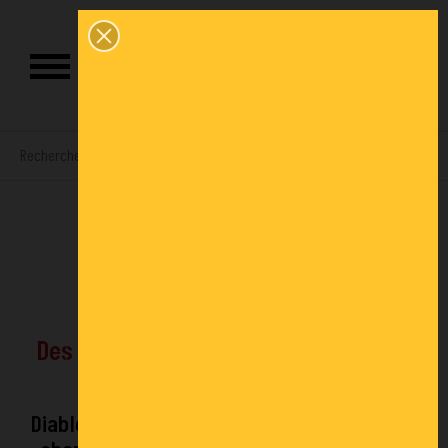
0
Diables spécifiques
Des diables conçus pour vos besoins
particuliers.
Diables spécifiques adaptés au transport de