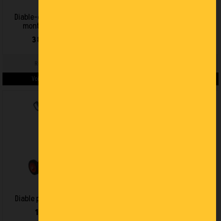
Diable-chariot motorisés
Diable-chariot motorisés 160
monte-charge 90 kg
kg
3 802,00 € HT
2 662,00 € HT
Ref : 815007117
Ref : 815007116
Voir les détails du produit >
Voir les détails du produit >
Diable porte-bacs 250 kg
Diable à pneus 150 kg
181,00 € HT
371,00 € HT