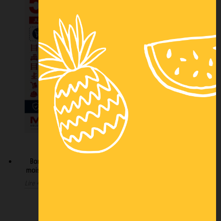
OFFRE ÉTÉ 2026 PROLONGÉE
Bonne nouvelle ! M-D-R prolonge son offre estivale du
mois de juillet jusqu’au 31 août 2026. Profitez de 5 % de...
Lire +