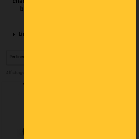
charges atypiques : fûts, électroménager,
bouteilles, rouleaux ou équipements
encombrants.
Lire plus
Pertinence

Affichage 1-9 de 12 article(s)