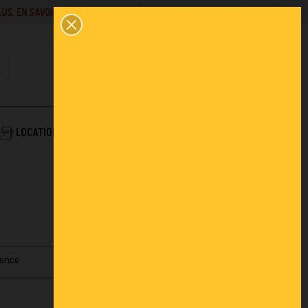
SAVOIR +
02 43 45 01 10
0
PANIER
CONTACT
COMPTE
AIDE & SERVICES
LOCATION
ACTUALITÉS
FAQ
nence
