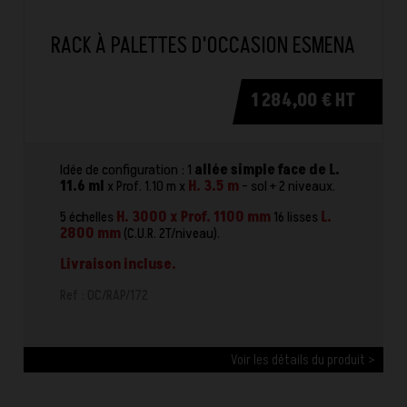
RACK À PALETTES D'OCCASION ESMENA
1 284,00 € HT
Idée de configuration : 1
allée simple face de L.
11.6 ml
x Prof. 1.10 m x
H. 3.5 m
- sol + 2 niveaux.
5 échelles
H. 3000 x Prof. 1100 mm
16 lisses
L.
2800 mm
(C.U.R. 2T/niveau).
Livraison incluse.
Ref : OC/RAP/172
Voir les détails du produit >