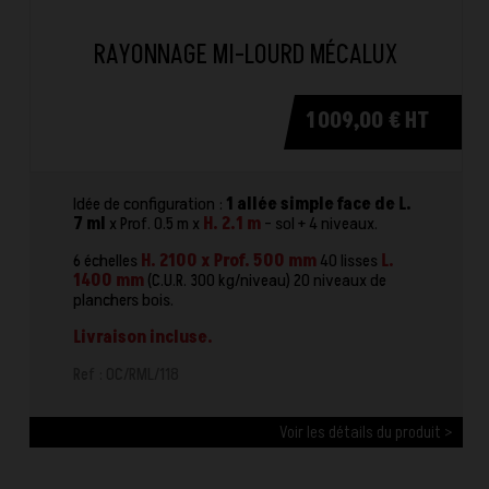
RAYONNAGE MI-LOURD MÉCALUX
1 009,00 € HT
Idée de configuration :
1 allée simple face de L.
7 ml
x Prof. 0.5 m x
H. 2.1 m
- sol + 4 niveaux.
6 échelles
H. 2100 x Prof. 500 mm
40 lisses
L.
1400 mm
(C.U.R. 300 kg/niveau) 20 niveaux de
planchers bois.
Livraison incluse.
Ref : OC/RML/118
Voir les détails du produit >