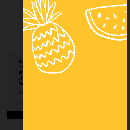
RAYONNAGE CANTILEVER LOURD
GALVANISÉ
3 271,00 € HT
Configuration en double face
: 1 allée de
environ 3 ml x H. 4.5 m x Prof. 1,42 m -
Base + 4
niveaux
. 3 colonnes de H. 4500 x Prof. 1420 mm
(utile 1200 mm) - 24 bras de L. 1200 mm
C.U.R 800
kg/bras
- 2 contreventements de 1500 mm.
Livraison incluse.
Ref : OC/CANTCH/DF6
Voir les détails du produit >