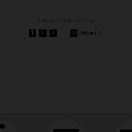
Affichage 1-9 de 2040 article(s)
1

2
3
…
227
Suivant