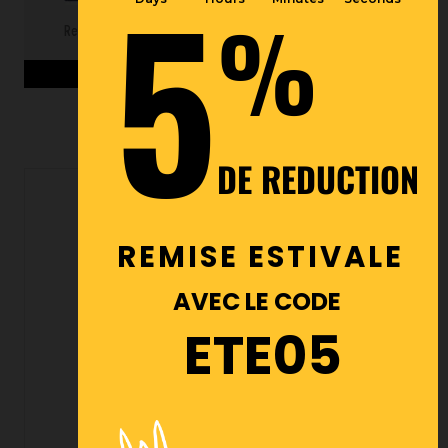
5
%
Ref : OC/RL500/23
Voir les détails du produit >
DE REDUCTION
OCCASION
REMISE ESTIVALE
AVEC LE CODE
ETE05