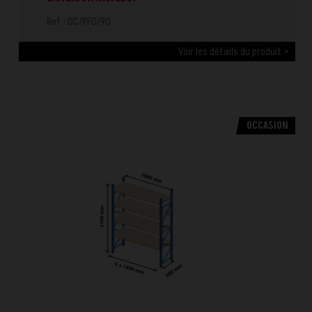
Ref : OC/PFO/90
Voir les détails du produit >
OCCASION