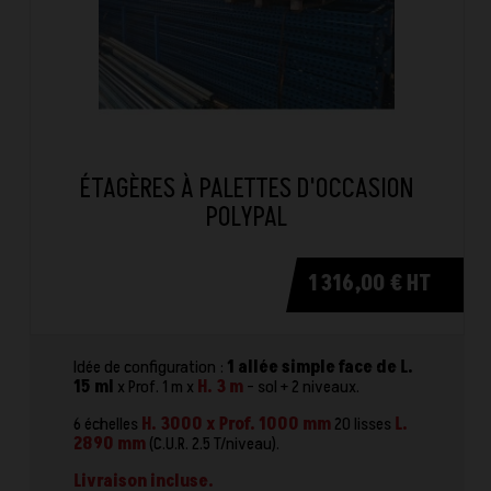
ÉTAGÈRES À PALETTES D'OCCASION
POLYPAL
1 316,00 € HT
Idée de configuration :
1 allée simple face de L.
15 ml
x Prof. 1 m x
H. 3 m
- sol + 2 niveaux.
6 échelles
H. 3000 x Prof. 1000 mm
20 lisses
L.
2890 mm
(C.U.R. 2.5 T/niveau).
Livraison incluse.