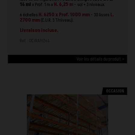
14 ml
x Prof. 1 m x
H. 6,25 m
- sol + 3 niveaux.
6 échelles
H. 6250 x Prof. 1000 mm
- 30 lisses
L.
2700 mm
(C.U.R. 3 T/niveau).
Livraison incluse.
Ref : OC/RAP/264
Voir les détails du produit >
OCCASION