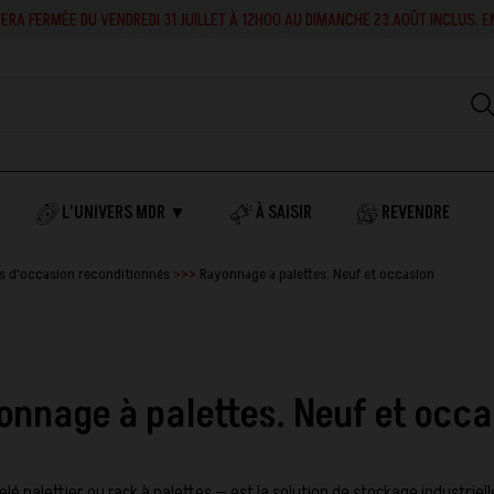
RA FERMÉE DU VENDREDI 31 JUILLET À 12H00 AU DIMANCHE 23 AOÛT INCLUS. EN 
L'UNIVERS MDR ▼
À SAISIR
REVENDRE
 d'occasion reconditionnés
Rayonnage à palettes. Neuf et occasion
onnage à palettes. Neuf et occa
lé palettier ou rack à palettes — est la solution de stockage industriel