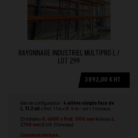
RAYONNAGE INDUSTRIEL MULTIPRO L /
LOT 299
3 892,00 € HT
Idée de configuration :
4 allées simple face de
L. 11.2 ml
x Prof. 1.1 m x
H. 4 m
- sol + 3 niveaux.
20 échelles
H. 4000 x Prof. 1100 mm
96 lisses
L.
2700 mm
(C.U.R. 3T/niveau).
Livraison incluse.