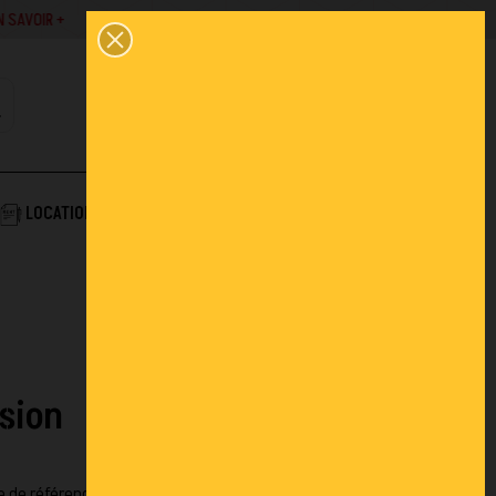
SAVOIR +
02 43 45 01 10
0
PANIER
CONTACT
COMPTE
AIDE & SERVICES
LOCATION
ACTUALITÉS
FAQ
sion
le de référence pour tout entrepôt ou