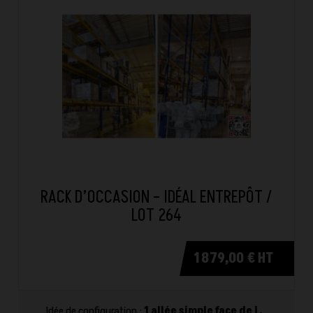
RACK D’OCCASION – IDÉAL ENTREPÔT /
LOT 264
1 879,00 € HT
Idée de configuration :
1 allée simple face de L.