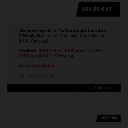
586,00 € HT
Idée de configuration :
1 allée simple face de L.
2.96 ml
x Prof. 1 m x
H. 3 m
- sol + 2 ou 3 niveaux
(C.U.R. 3T/niveau).
Echelles
H. 3000 x Prof. 1000 mm
Lisses IPN
L.
2800 mm
(C.U.R.** 3 T/niveau).
Livraison incluse.
Ref : OC/RAP/S2/300A
Voir les détails du produit >
OCCASION