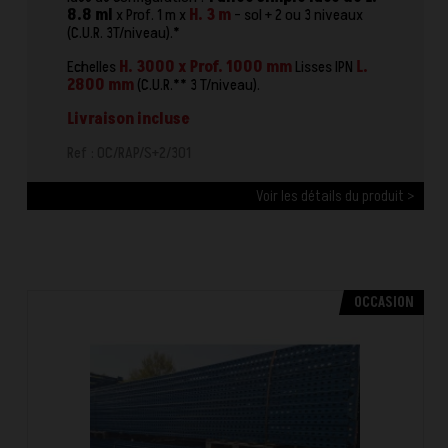
8.8 ml
x Prof. 1 m x
H. 3 m
- sol + 2 ou 3 niveaux
(C.U.R. 3T/niveau).*
Echelles
H. 3000 x Prof. 1000 mm
Lisses IPN
L.
2800 mm
(C.U.R.** 3 T/niveau).
Livraison incluse
Ref : OC/RAP/S+2/301
Voir les détails du produit >
OCCASION