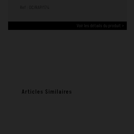
Ref : OC/RAP/174
Voir les détails du produit >
Articles Similaires