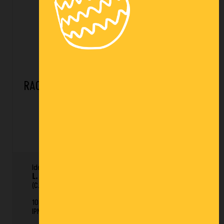
RACK RECONDITIONNÉ INTERCRAFT / LOT
607
2 274,00 € HT
Idée de configuration :
2
allées simple face de
L. 11.6 ml
x Prof. 1 m x
H. 5.3 m
- sol + 3 niveaux
(C.U.R. 3T/niveau).*
10 échelles
H. 5300 x Prof. 1000 mm
- 48 lisses
IPN
L. 2800 mm
(C.U.R.** 3 T/niveau).