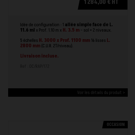
1 284,00 € HT
Idée de configuration : 1
allée simple face de L.
11.6 ml
x Prof. 1.10 m x
H. 3.5 m
- sol + 2 niveaux.
5 échelles
H. 3000 x Prof. 1100 mm
16 lisses
L.
2800 mm
(C.U.R. 2T/niveau).
Livraison incluse.
Ref : OC/RAP/172
Voir les détails du produit >
OCCASION