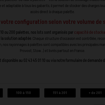
e et adaptable à tous les gabarits, il permet de stocker des charges lo
accès direct à chaque palette.
 votre configuration selon votre volume de 
10 ou 200 palettes, nos lots sont organisés par
capacité de stock
 la solution adaptée
. Chaque structure d'occasion est contrôlée, recon
on, nos rayonnages à palettes sont compatibles avec les principales ma
Provost, Stow…) et livrés partout en France.
t disponible au
02 43 45 01 10
ou via notre formulaire de demande 
100 à 150
151 à 201
+ de 201