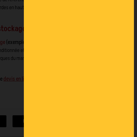
urdes en hauteur tout en gardant un
stockage
age
(exemple :
1 à 51 palettes
) pour
ditionnée et prête à être installée.
rques du marché (Mecalux, Dexion,
de
devis en ligne
.
DEMANDE DE DEVIS