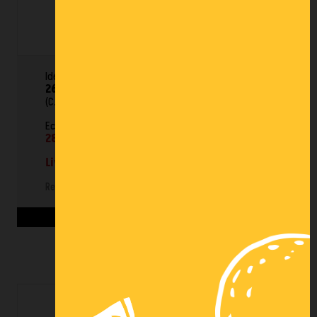
1 605,00 € HT
Idée de configuration :
1 allée simple face de L.
26.5 ml
x Prof. 1 m x
H. 3 m
- sol + 2 ou 3 niveaux
(C.U.R. 3T/niveau).*
Echelles
H. 3000 x Prof. 1000 mm
Lisses IPN
L.
2800 mm
(C.U.R.** 3 T/niveau).
Livraison incluse.
Ref : OC/RAP/S+2/307
Voir les détails du produit >
OCCASION