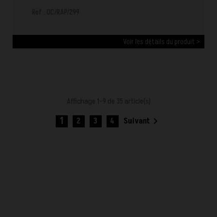
Ref : OC/RAP/299
Voir les détails du produit >
Affichage 1-9 de 35 article(s)
1

2
3
4
Suivant