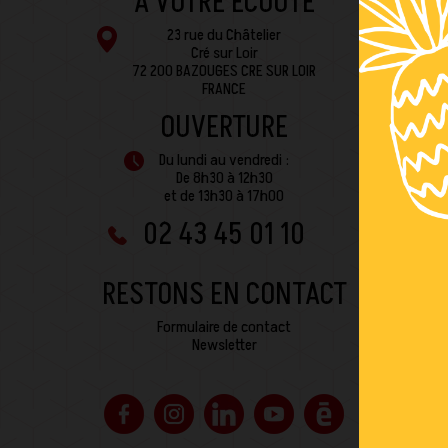
À VOTRE ÉCOUTE
23 rue du Châtelier
Cré sur Loir
72 200 BAZOUGES CRE SUR LOIR
FRANCE
OUVERTURE
Du lundi au vendredi :
De 8h30 à 12h30
et de 13h30 à 17h00
02 43 45 01 10
RESTONS EN CONTACT
Formulaire de contact
Newsletter