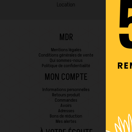
Location
MDR
Mentions légales
Conditions générales de vente
Qui sommes-nous
RE
Politique de confidentialité
MON COMPTE
Informations personnelles
Retours produit
Commandes
Avoirs
Adresses
Bons de réduction
Mes alertes