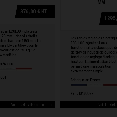
MM
376,00 € HT
1 295
ravail ECOLOG - plateau
- 28 mm - chants droits -
Les tables réglables électri
cture hauteur 1950 mm. La
REGULOG ajoutent aux
issible certifiée pour le
fonctionnalités classiques d
ravail est de 150 Kg. Se
de travail industriels ou logis
 4 modèles.
fonction de réglage électriqu
hauteur. L'alimentation élect
n France
permet une manipulation
extrêmement simple...
0001
Fabriqué en France
Ref : 10140027
Voir les détails du produit >
Voir les déta