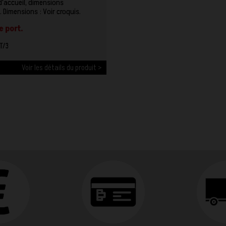
'accueil, dimensions
 Dimensions : Voir croquis.
e port.
T/3
Voir les détails du produit >