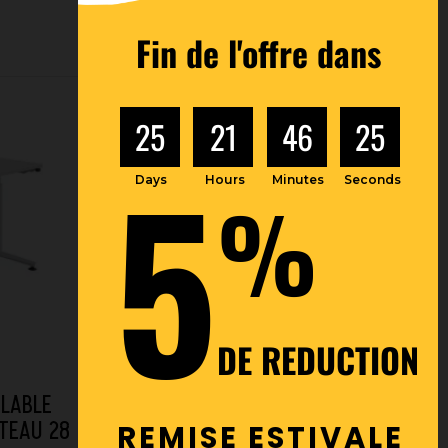
Fin de l'offre dans
25
21
46
24
5
Days
Hours
Minutes
Seconds
%
DE REDUCTION
GLABLE
TEAU 28
REMISE ESTIVALE