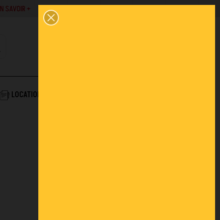
SAVOIR +
02 43 45 01 10
0
PANIER
CONTACT
COMPTE
AIDE & SERVICES
LOCATION
ACTUALITÉS
FAQ