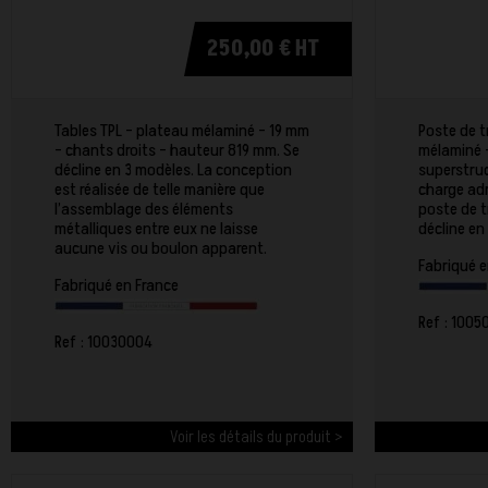
250,00 € HT
Tables TPL - plateau mélaminé - 19 mm
Poste de t
- chants droits - hauteur 819 mm. Se
mélaminé 
décline en 3 modèles. La conception
superstru
est réalisée de telle manière que
charge adm
l’assemblage des éléments
poste de t
métalliques entre eux ne laisse
décline en
aucune vis ou boulon apparent.
Fabriqué e
Fabriqué en France
Ref : 1005
Ref : 10030004
Voir les détails du produit >