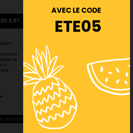
AVEC LE CODE
ETE05
,00 € HT
quement
es postes
tiques, la
e en
rique
ils du produit >