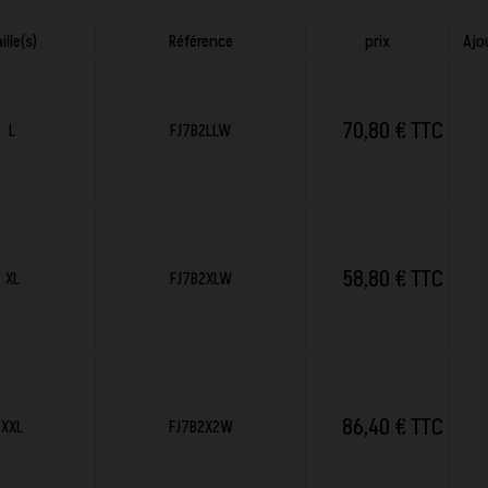
ille(s)
Référence
prix
Ajo
70,80 € TTC
L
FJ7B2LLW
58,80 € TTC
XL
FJ7B2XLW
86,40 € TTC
XXL
FJ7B2X2W