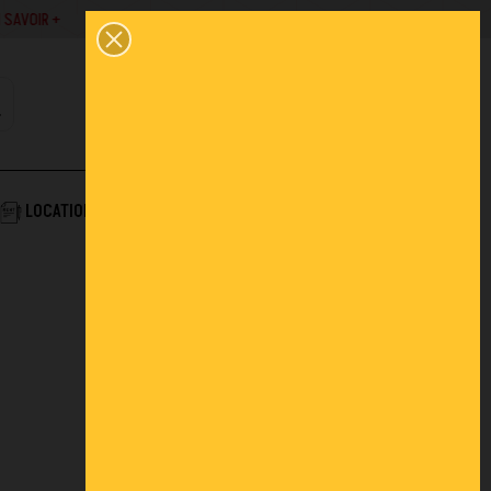
SAVOIR +
02 43 45 01 10
0
PANIER
CONTACT
COMPTE
AIDE & SERVICES
LOCATION
ACTUALITÉS
FAQ