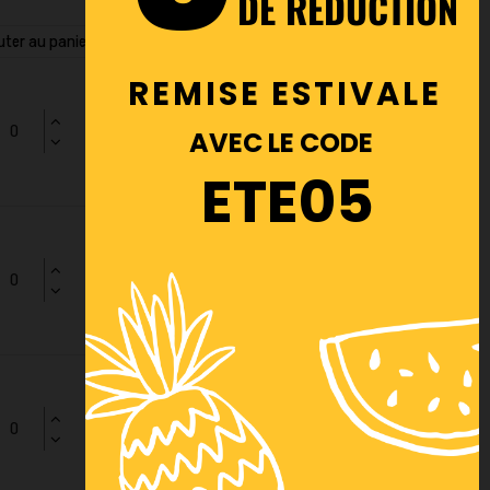
DE REDUCTION
uter au panier
REMISE ESTIVALE
AVEC LE CODE
ETE05