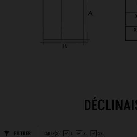
DÉCLINAI
filter_list_alt
FILTRER
TAILLE(S)
L
XL
XXL