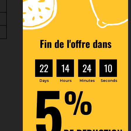
Fin de l'offre dans
22
14
24
9
5
Days
Hours
Minutes
Seconds
%