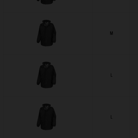
M
L
L