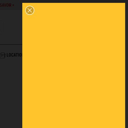
SAVOIR +
02 43 45 01 10
0
PANIER
CONTACT
COMPTE
AIDE & SERVICES
LOCATION
ACTUALITÉS
FAQ