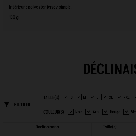
Intérieur : polyester jersey simple.
130 g
DÉCLINAI
TAILLE(S)
S
M
L
XL
XXL
filter_list_alt
FILTRER
COULEUR(S)
Noir
Gris
Rouge
Bl
Déclinaisons
Taille(s)