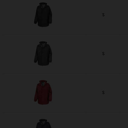
S
S
S