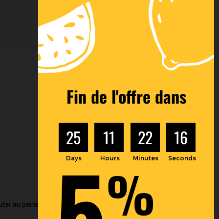
Fin de l'offre dans
25
11
22
15
5
Days
Hours
Minutes
Seconds
%
uter au panier