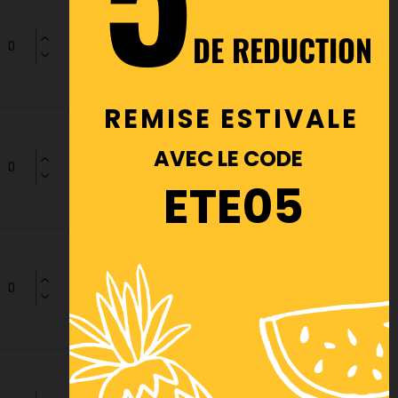
DE REDUCTION
REMISE ESTIVALE
AVEC LE CODE
ETE05