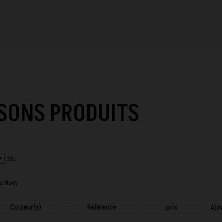
SONS PRODUITS
3XL
eu Navy
Couleur(s)
Référence
prix
Ajo