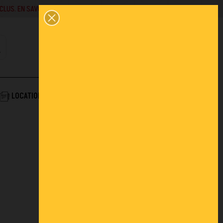
SAVOIR +
02 43 45 01 10
0
PANIER
CONTACT
COMPTE
AIDE & SERVICES
LOCATION
ACTUALITÉS
FAQ