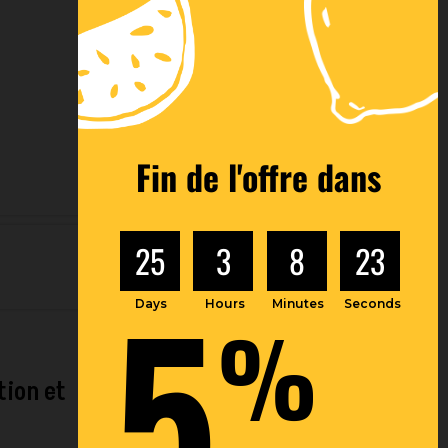
Fin de l'offre dans
25
3
8
22
5
Days
Hours
Minutes
Seconds
%
tion et