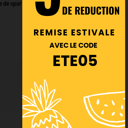
e de sport
DE REDUCTION
REMISE ESTIVALE
AVEC LE CODE
ETE05