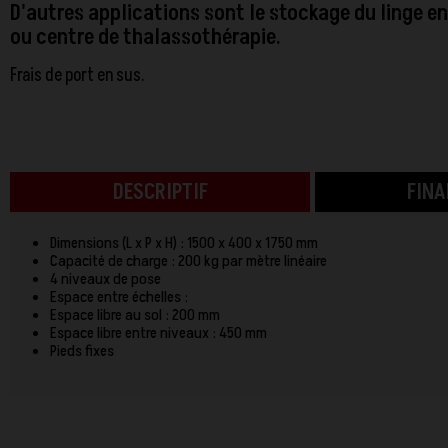
D'autres applications sont le stockage du linge en
ou centre de thalassothérapie.
Frais de port en sus.
DESCRIPTIF
FIN
Dimensions (L x P x H) : 1500 x 400 x 1750 mm
Capacité de charge : 200 kg par mètre linéaire
4 niveaux de pose
Espace entre échelles :
Espace libre au sol : 200 mm
Espace libre entre niveaux : 450 mm
Pieds fixes