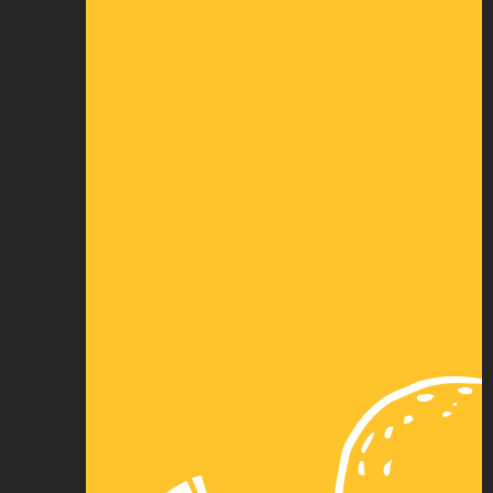
DEMANDER UNE COTATION
Paiement
Paiement 3x par
sécurisé
carte bancaire
Nos autres
Virement
solutions de
instantané
paiement
Financement
Livraison (voir
(voir
conditions)
conditions)