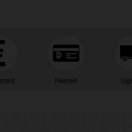
cement
Paiement
Logi