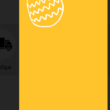
stique
Location