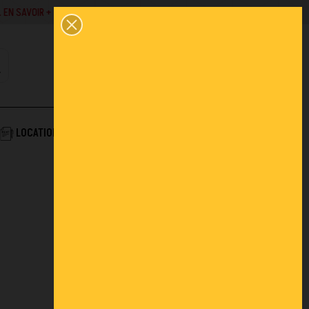
SAVOIR +
02 43 45 01 10
0
PANIER
CONTACT
COMPTE
AIDE & SERVICES
LOCATION
ACTUALITÉS
FAQ