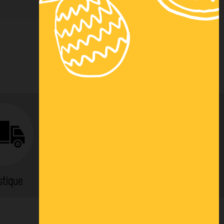
stique
Location