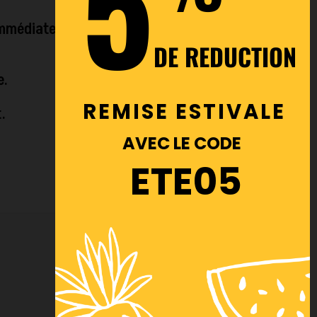
5
immédiate
DE REDUCTION
e.
REMISE ESTIVALE
.
AVEC LE CODE
ETE05