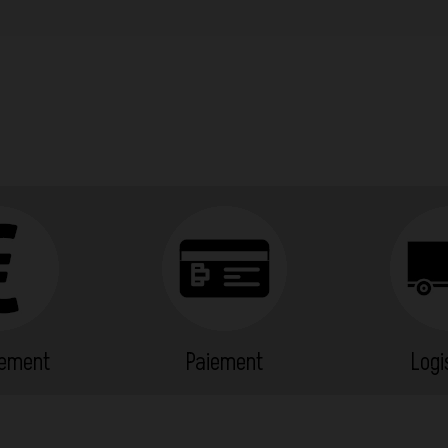
cement
Paiement
Logi