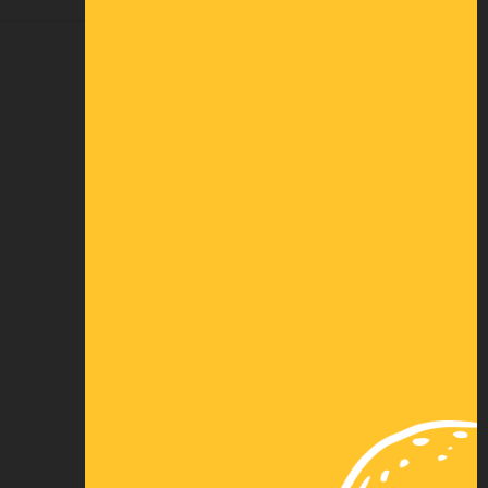
DEMANDER UNE COTATION
Paiement
Paiement 3x par
sécurisé
carte bancaire
Nos autres
Virement
solutions de
instantané
paiement