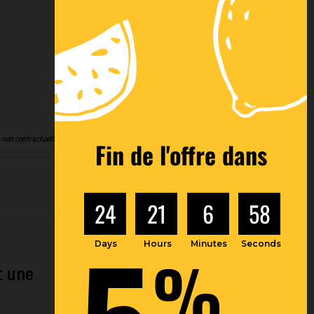
 non contractuelles
Fin de l'offre dans
24
21
6
56
Days
Hours
Minutes
Seconds
%
t une