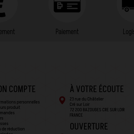
cement
Paiement
Logi
ON COMPTE
À VOTRE ÉCOUTE
23 rue du Châtelier
rmations personnelles
Cré sur Loir
urs produit
72 200 BAZOUGES CRE SUR LOIR
mandes
FRANCE
rs
sses
OUVERTURE
 de réduction