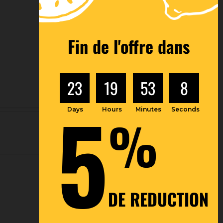
Fin de l'offre dans
23
19
53
7
5
Days
Hours
Minutes
Seconds
%
DE REDUCTION