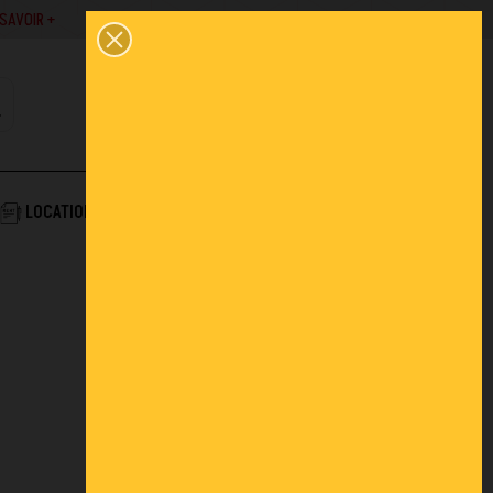
SAVOIR +
02 43 45 01 10
0
PANIER
CONTACT
COMPTE
AIDE & SERVICES
LOCATION
ACTUALITÉS
FAQ