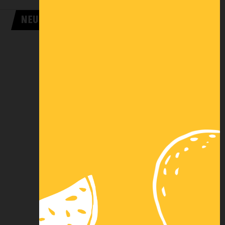
NEUF
DEMANDER UNE COTATION
Paiement
Paiement 3x par
sécurisé
carte bancaire
Nos autres
Virement
solutions de
instantané
paiement