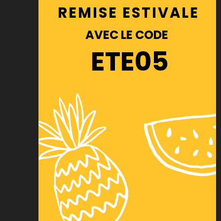
REMISE ESTIVALE
AVEC LE CODE
Catalogues
ETE05
Financement
Paiement
Logistique