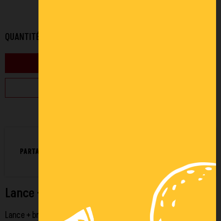
200,40 €
TTC
QUANTITÉ
AJOUTER AU PANIER
ÉDITER UN DEVIS
PARTAGEZ :
Lance + brosse de lavage 700MM
Lance + brosse de lavage 700MM M22M