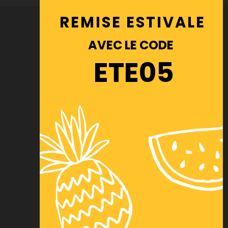
REMISE ESTIVALE
AVEC LE CODE
ETE05
Catalogues
Financement
Paiement