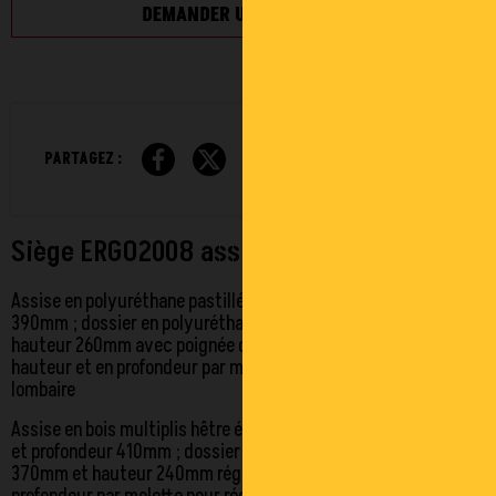
DEMANDER UNE COTATION
PARTAGEZ :
Siège ERGO2008 assise confort
Assise en polyuréthane pastillé largeur 410mm et profondeur
390mm ; dossier en polyuréthane pastillé largeur 390mm et
hauteur 260mm avec poignée de préhension, réglable en
hauteur et en profondeur par manette pour réglage du maintien
lombaire
Assise en bois multiplis hêtre épaisseur 8mm largeur 410mm
et profondeur 410mm ; dossier en bois multiplis hêtre largeur
370mm et hauteur 240mm réglable en hauteur et en