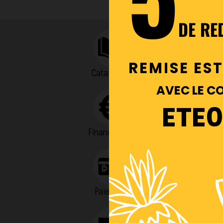
DE RE
REMISE ES
Catalogues
AVEC LE C
ETE
Financement
Paiement