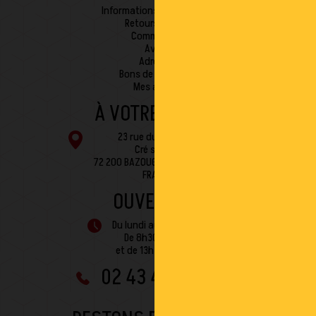
Informations personnelles
Retours produit
Commandes
Avoirs
Adresses
Bons de réduction
Mes alertes
À VOTRE ÉCOUTE
23 rue du Châtelier
Cré sur Loir
72 200 BAZOUGES CRE SUR LOIR
FRANCE
OUVERTURE
Du lundi au vendredi :
De 8h30 à 12h30
et de 13h30 à 17h00
02 43 45 01 10