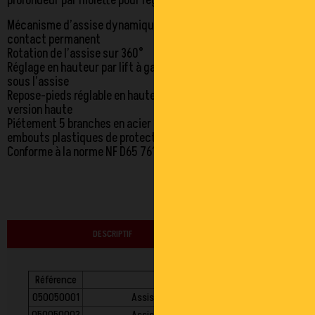
profondeur par molette pour réglage du maintien lombaire
Mécanisme d’assise dynamique asynchrone et dossier
contact permanent
Rotation de l’assise sur 360°
Réglage en hauteur par lift à gaz commandé par une manette
sous l’assise
Repose-pieds réglable en hauteur par molette de serrage sur la
version haute
Piétement 5 branches en acier de diamètre 580mm avec
embouts plastiques de protection sur patins ou sur roulettes
Conforme à la norme NF D65 761
DESCRIPTIF
Référence
Modèle
050050001
Assise réglable 44-57 sur patins