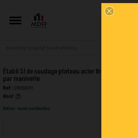
0
Établi SI de soudage plateau acier 8mm réglable
par manivelle
Ref :
010100011
Neuf
help_outline
Délai : nous contacter.