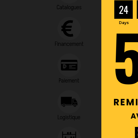
24
Catalogues
Days
Financement
Paiement
REMI
A
Logistique