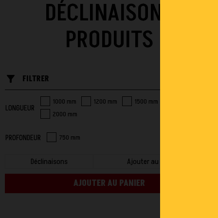
DÉCLINAISONS
PRODUITS
filter_list_alt
FILTRER
1000 mm
1200 mm
1500 mm
1800 mm
LONGUEUR
2000 mm
PROFONDEUR
750 mm
Déclinaisons
Ajouter au panier
AJOUTER AU PANIER