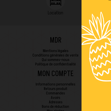
Location
MDR
Mentions légales
Conditions générales de vente
Qui sommes-nous
Politique de confidentialité
MON COMPTE
Informations personnelles
Retours produit
Commandes
Avoirs
Adresses
Bons de réduction