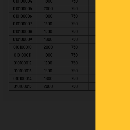
010100004
1800
750
010100005
2000
750
010100006
1000
750
Réglable en ha
010100007
1200
750
Réglable en ha
010100008
1500
750
Réglable en ha
010100009
1800
750
Réglable en ha
010100010
2000
750
Réglable en ha
010100011
1000
750
Réglable en h
010100012
1200
750
Réglable en h
010100013
1500
750
Réglable en h
010100014
1800
750
Réglable en h
010100015
2000
750
Réglable en h