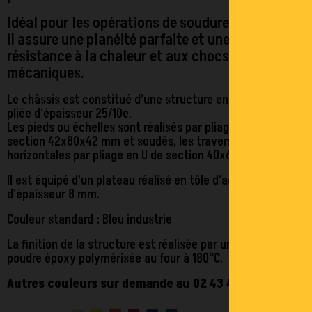
Idéal pour les opérations de soudure exigeantes,
il assure une planéité parfaite et une excellente
résistance à la chaleur et aux chocs
mécaniques.
Le châssis est constitué d’une structure en tôle d’acier
pliée d‘épaisseur 25/10e.
Les pieds ou échelles sont réalisés par pliage en U de
section 42x80x42 mm et soudés, les traverses
horizontales par pliage en U de section 40x60x40 mm.
Il est équipé d’un plateau réalisé en tôle d’acier
d’épaisseur 8 mm.
Couleur standard : Bleu industrie
La finition de la structure est réalisée par une peinture en
poudre époxy polymérisée au four à 180°C.
Autres couleurs sur demande au 02 43 45 01 10