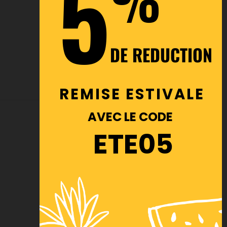
5
%
DE REDUCTION
REMISE ESTIVALE
AVEC LE CODE
ETE05