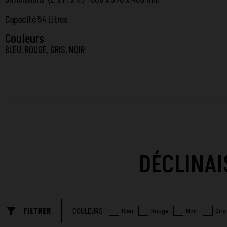
Capacité 54 Litres
Couleurs
BLEU, ROUGE, GRIS, NOIR
DÉCLINAI
filter_list_alt
FILTRER
COULEURS
Bleu
Rouge
Noir
Gris