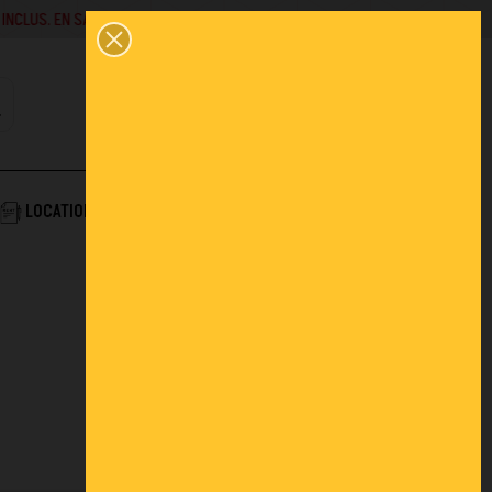
SAVOIR +
02 43 45 01 10
0
PANIER
CONTACT
COMPTE
AIDE & SERVICES
LOCATION
ACTUALITÉS
FAQ