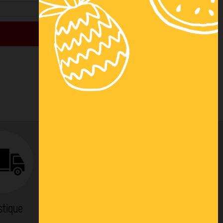
stique
Location