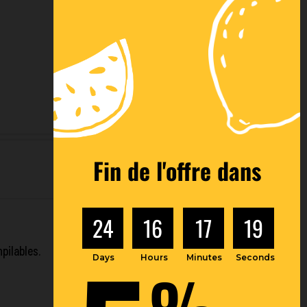
Fin de l'offre dans
24
16
17
18
mpilables.
Days
Hours
Minutes
Seconds