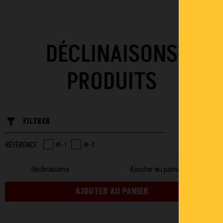
DÉCLINAISONS
PRODUITS
filter_list_alt
FILTRER
RÉFÉRENCE
IR-1
IR-2
Déclinaisons
Ajouter au panier
AJOUTER AU PANIER