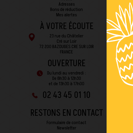
Adresses
Bons de réduction
Mes alertes
À VOTRE ÉCOUTE
23 rue du Châtelier
Cré sur Loir
72 200 BAZOUGES CRE SUR LOIR
FRANCE
OUVERTURE
Du lundi au vendredi :
De 8h30 à 12h30
et de 13h30 à 17h00
02 43 45 01 10
RESTONS EN CONTACT
Formulaire de contact
Newsletter