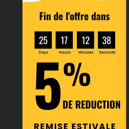
Fin de l'offre dans
25
17
12
37
5
Days
Hours
Minutes
Seconds
%
DE REDUCTION
REMISE ESTIVALE