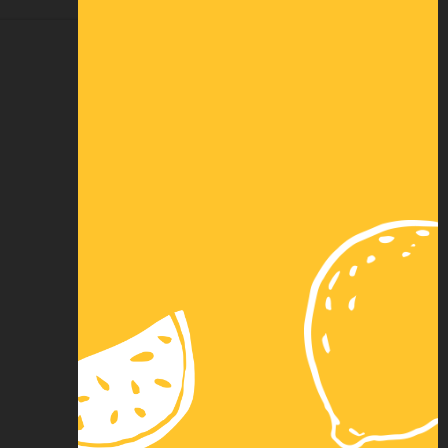
DEMANDER UNE COTATION
Paiement
Paiement 3x par
sécurisé
carte bancaire
Nos autres
Virement
solutions de
instantané
paiement