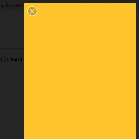
EN SAVOIR +
02 43 45 01 10
0
PANIER
CONTACT
COMPTE
AIDE & SERVICES
LOCATION
ACTUALITÉS
FAQ