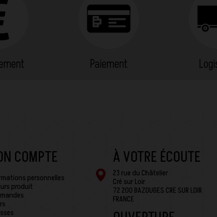
cement
Paiement
Logi
ON COMPTE
À VOTRE ÉCOUTE
23 rue du Châtelier
rmations personnelles
Cré sur Loir
urs produit
72 200 BAZOUGES CRE SUR LOIR
mandes
FRANCE
rs
sses