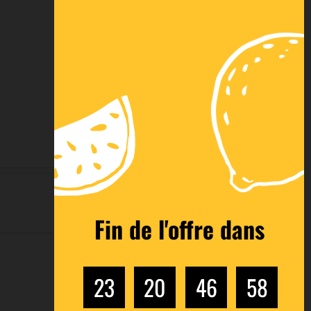
Franco de port
Financement
Livraison (voir
(voir
conditions)
conditions)
Fin de l'offre dans
23
20
46
57