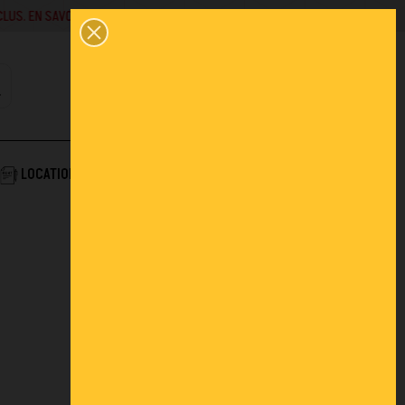
SAVOIR +
02 43 45 01 10
0
PANIER
CONTACT
COMPTE
AIDE & SERVICES
LOCATION
ACTUALITÉS
FAQ