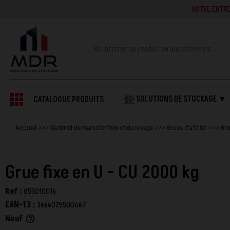
NOTRE ENTREPRISE SE
SOLUTIONS DE STOCKAGE ▼
CATALOGUE PRODUITS
Accueil
Matériel de manutention et de levage
Grues d'atelier
Gru
Grue fixe en U - CU 2000 kg
Ref :
855010016
EAN-13 :
3666025500467
Neuf
help_outline