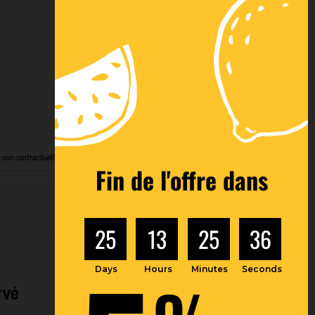
Financement
Livraison (voir
(voir
conditions)
conditions)
 non contractuelles
Fin de l'offre dans
25
13
25
35
Days
Hours
Minutes
Seconds
rvé