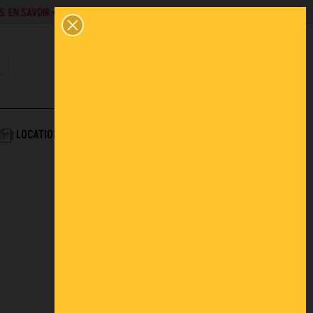
SAVOIR +
02 43 45 01 10
0
PANIER
CONTACT
COMPTE
AIDE & SERVICES
LOCATION
ACTUALITÉS
FAQ