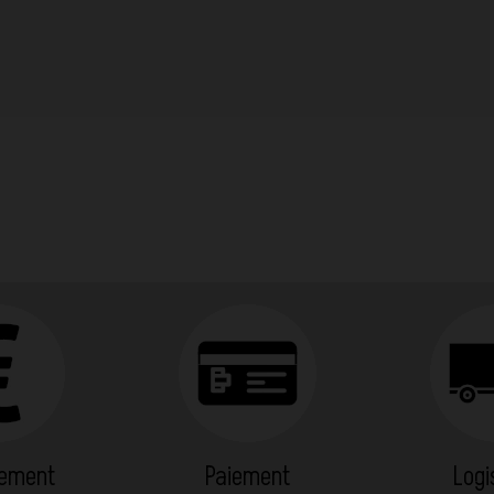
cement
Paiement
Logi