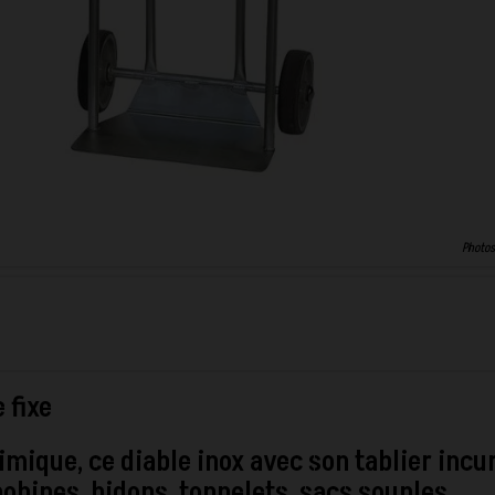
Photos
 fixe
imique, ce diable inox avec son tablier incu
 bobines, bidons, tonnelets, sacs souples…