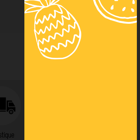
stique
Location