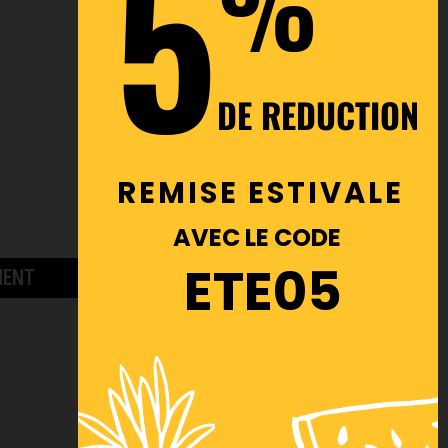
5
%
DE REDUCTION
REMISE ESTIVALE
AVEC LE CODE
ETE05
MENT