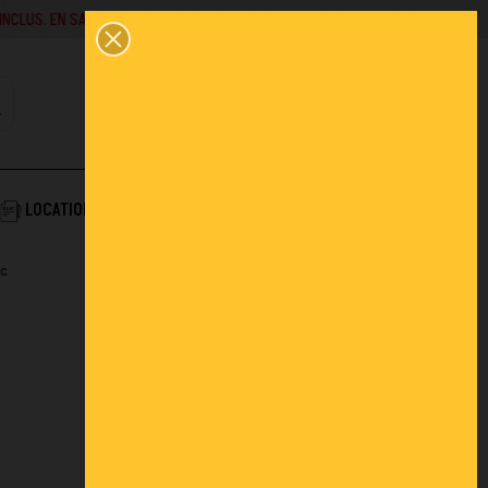
SAVOIR +
02 43 45 01 10
0
PANIER
CONTACT
COMPTE
AIDE & SERVICES
LOCATION
ACTUALITÉS
FAQ
nc