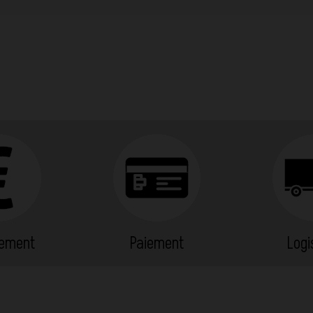
cement
Paiement
Logi