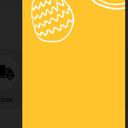
stique
Location