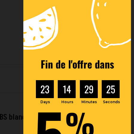
(voir
conditions)
conditions)
Fin de l'offre dans
23
14
29
24
5
Days
Hours
Minutes
Seconds
%
ABS blanc