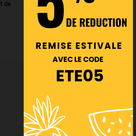
t de
DE REDUCTION
REMISE ESTIVALE
AVEC LE CODE
ETE05