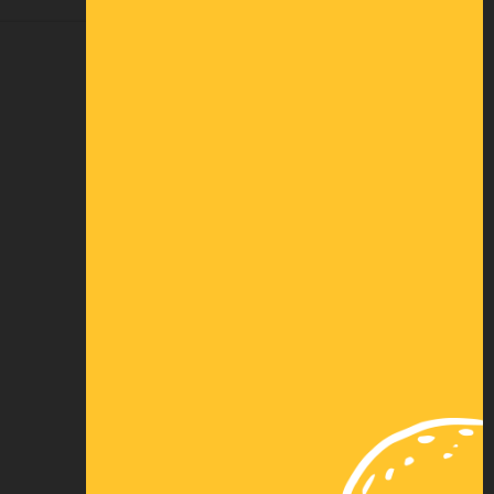
75,70 € HT
90,84 €
TTC
QUANTITÉ
AJOUTER AU PANIER
ÉDITER UN DEVIS
Paiement
Paiement 3x par
sécurisé
carte bancaire
Nos autres
Virement
solutions de
instantané
paiement
Financement
Livraison (voir