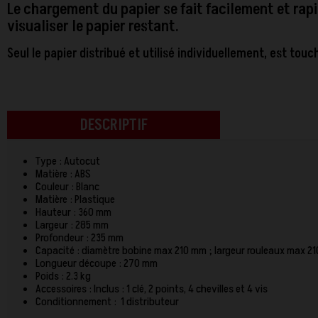
Le chargement du papier se fait facilement et ra
visualiser le papier restant.
Seul le papier distribué et utilisé individuellement, est tou
DESCRIPTIF
Type : Autocut
Matière : ABS
Couleur : Blanc
Matière : Plastique
Hauteur : 360 mm
Largeur : 285 mm
Profondeur : 235 mm
Capacité : diamètre bobine max 210 mm ; largeur rouleaux max 
Longueur découpe : 270 mm
Poids : 2.3 kg
Accessoires : Inclus : 1 clé, 2 points, 4 chevilles et 4 vis
Conditionnement : 1 distributeur