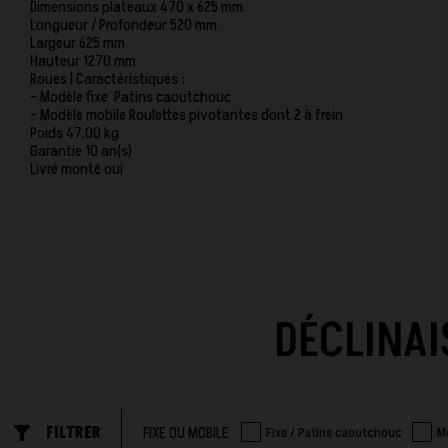
Dimensions plateaux 470 x 625 mm
Longueur / Profondeur 520 mm
Largeur 625 mm
Hauteur 1270 mm
Roues | Caractéristiques :
- Modèle fixe Patins caoutchouc
- Modèle mobile Roulettes pivotantes dont 2 à frein
Poids 47.00 kg
Garantie 10 an(s)
Livré monté oui
DÉCLINAI
filter_list_alt
FILTRER
FIXE OU MOBILE
Fixe / Patins caoutchouc
Mo