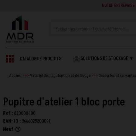
NOTRE ENTREPRISE SE
SOLUTIONS DE STOCKAGE ▼
CATALOGUE PRODUITS
Accueil
Matériel de manutention et de levage
Dessertes et servante
Pupitre d'atelier 1 bloc porte
Ref :
820008488
EAN-13 :
3666025200091
Neuf
help_outline