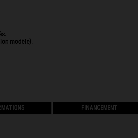
és.
elon modèle).
RMATIONS
FINANCEMENT