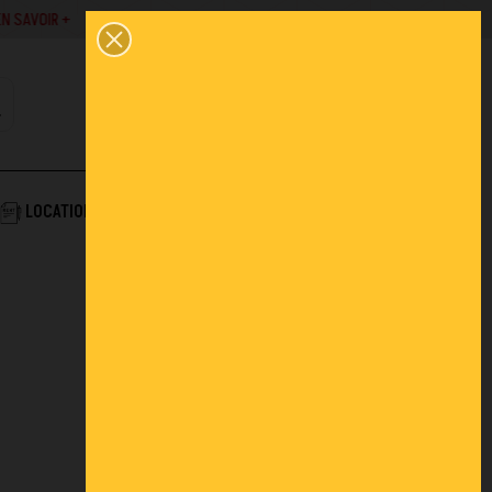
SAVOIR +
02 43 45 01 10
0
PANIER
CONTACT
COMPTE
AIDE & SERVICES
LOCATION
ACTUALITÉS
FAQ