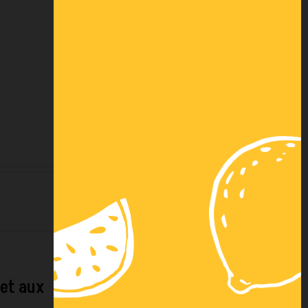
Nos autres
Virement
solutions de
instantané
paiement
Financement
Livraison (voir
(voir
conditions)
conditions)
 et aux