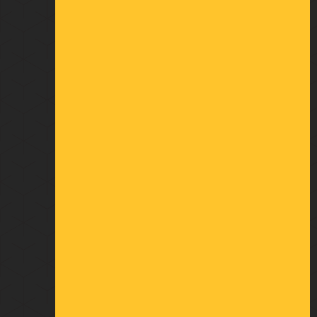
Mentions légales
Conditions générales de vente
Qui sommes-nous
Politique de confidentialité
MON COMPTE
Informations personnelles
Retours produit
Commandes
Avoirs
Adresses
Bons de réduction
Mes alertes
À VOTRE ÉCOUTE
23 rue du Châtelier
Cré sur Loir
72 200 BAZOUGES CRE SUR LOIR
FRANCE
OUVERTURE