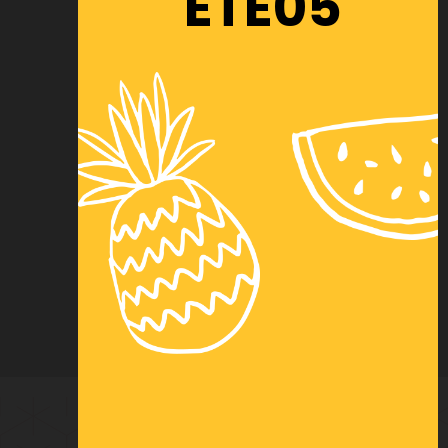
ETE05
Paiement
Logistique
Location
MDR