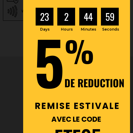
bancaire
Nos autres solutions de
Virement instantané
23
2
44
58
paiement
5
Days
Hours
Minutes
Seconds
%
DE REDUCTION
Catalogues
REMISE ESTIVALE
AVEC LE CODE
Financement