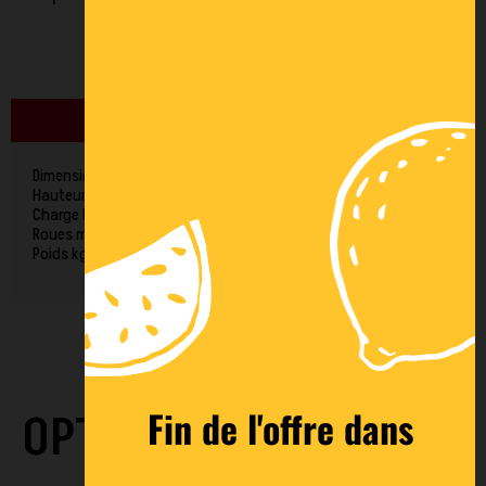
DESCRIPTIF
FINANCEMENT
Dimensions utiles L x l mm : 605 x 405
Hauteur plateau mm : 182
Charge kg : 250
Roues mm : TPE 125 x 32
Poids kg : 8
Fin de l'offre dans
OPTIONS CONSEILLÉES