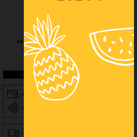
Barre de poussée
35,00 € HT
Ref : 13560
Voir les détails du produit >
Paiement 3x par carte
Paiement sécurisé
bancaire
Nos autres solutions de
Virement instantané
paiement
Financement (voir
Livraison (voir conditions)
conditions)