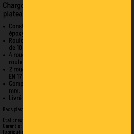
Charge 250 kg, rouleur de bacs avec
plateau en mélaminé avec rebord.
Construction en profilé d'acier, revêtement
époxy bleu RAL 5007.
Rouleur avec plateau en mélaminé avec rebord
de 10 mm.
4 roues pivotantes à bandage TPE, moyeu à
roulement à billes central.
2 roues avec freins conformément à la Norme
EN 1757-3.
Compatible pour bacs plastiques 600 x 400
mm.
Livré sans bacs.
Bacs plastiques au détail.
État : neuf
Garantie : 10 ans
Fabriqué en Allemagne