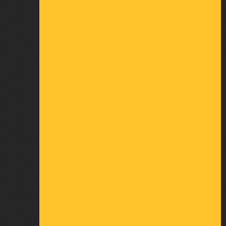
Qui sommes-nous
Politique de confidentialité
MON COMPTE
Informations personnelles
Retours produit
Commandes
Avoirs
Adresses
Bons de réduction
Mes alertes
À VOTRE ÉCOUTE
23 rue du Châtelier
Cré sur Loir
72 200 BAZOUGES CRE SUR LOIR
FRANCE
OUVERTURE
Du lundi au vendredi :
De 8h30 à 12h30