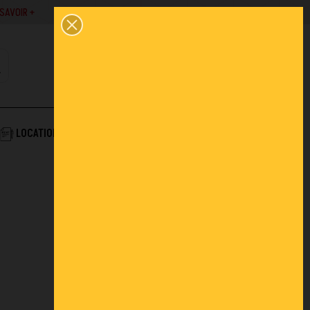
SAVOIR +
02 43 45 01 10
0
PANIER
CONTACT
COMPTE
AIDE & SERVICES
LOCATION
ACTUALITÉS
FAQ