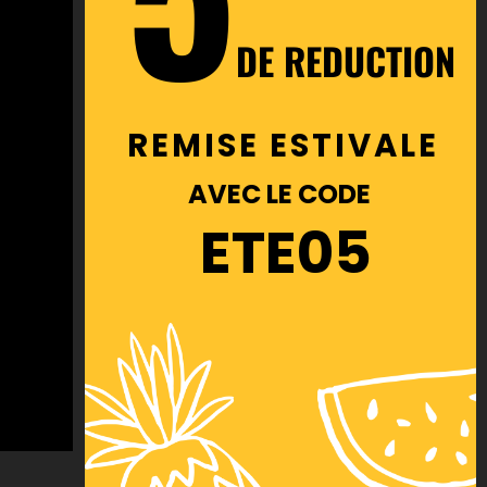
DE REDUCTION
REMISE ESTIVALE
AVEC LE CODE
ETE05