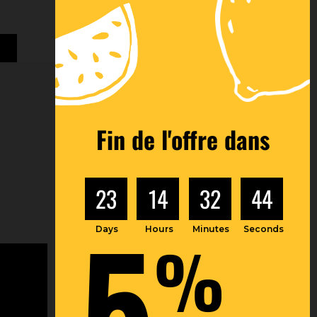
Fin de l'offre dans
23
14
32
43
5
Days
Hours
Minutes
Seconds
%