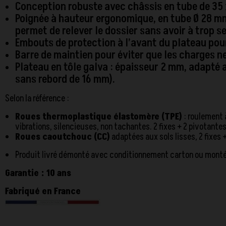
Conception robuste avec châssis en tube de 35 
Poignée à hauteur ergonomique, en tube Ø 28 mm 
permet de relever le dossier sans avoir à trop se
Embouts de protection à l’avant du plateau pour
Barre de maintien pour éviter que les charges n
Plateau en tôle galva : épaisseur 2 mm, adapté a
sans rebord de 16 mm).
Selon la référence :
Roues thermoplastique élastomère (TPE)
: roulement à
vibrations, silencieuses, non tachantes. 2 fixes + 2 pivotante
Roues caoutchouc (CC)
adaptées aux sols lisses, 2 fixes 
Produit livré démonté avec conditionnement carton ou monté
Garantie : 10 ans
Fabriqué en France