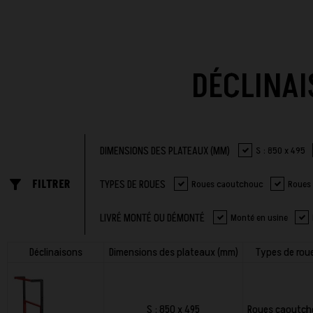
DÉCLINAI
DIMENSIONS DES PLATEAUX (MM)
S : 850 x 495
filter_list_alt
FILTRER
TYPES DE ROUES
Roues caoutchouc
Roues
LIVRÉ MONTÉ OU DÉMONTÉ
Monté en usine
Déclinaisons
Dimensions des plateaux (mm)
Types de rou
S : 850 x 495
Roues caoutch