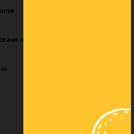
 forme
ace avec ou
 les