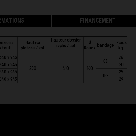
RMATIONS
FINANCEMENT
Hauteur dossier
ensions
Hauteur
Ø
Poids
bandage
replié / sol
s tout
plateau / sol
Roues
kg
 540 x 945
26
CC
 640 x 945
30
230
410
160
 540 x 945
25
TPE
 640 x 945
29