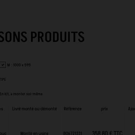
SONS PRODUITS
M : 1000 x 595
 TPE
En kit, à monter soi-même
es
Livré monté ou démonté
Référence
prix
Ajo
358,80 € TTC
ouc
Monté en usine
806721331