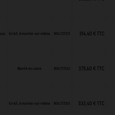
314,40 € TTC
ouc
En kit, à monter soi-même
804721331
375,60 € TTC
Monté en usine
806721341
332,40 € TTC
En kit, à monter soi-même
804721341