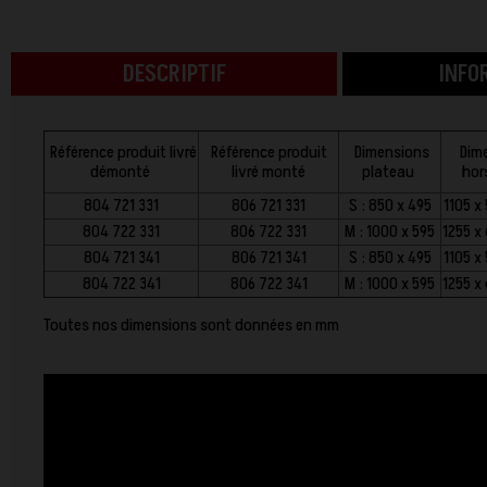
DESCRIPTIF
INFO
Référence produit livré
Référence produit
Dimensions
Dim
démonté
livré monté
plateau
hor
804 721 331
806 721 331
S : 850 x 495
1105 x
804 722 331
806 722 331
M : 1000 x 595
1255 x
804 721 341
806 721 341
S : 850 x 495
1105 x
804 722 341
806 722 341
M : 1000 x 595
1255 x
Toutes nos dimensions sont données en mm