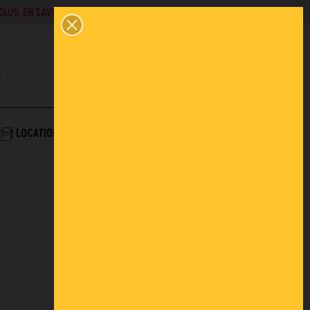
SAVOIR +
02 43 45 01 10
0
PANIER
CONTACT
COMPTE
AIDE & SERVICES
LOCATION
ACTUALITÉS
FAQ