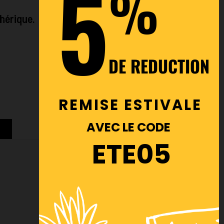
5
%
hérique.
DE REDUCTION
REMISE ESTIVALE
AVEC LE CODE
ETE05