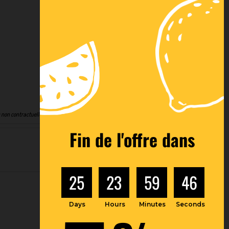
Financement
Livraison (voir
(voir
conditions)
conditions)
 non contractuelles
Fin de l'offre dans
25
23
59
45
Days
Hours
Minutes
Seconds