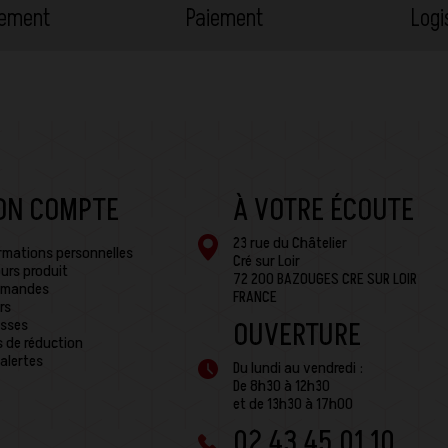
cement
Paiement
Logi
ON COMPTE
À VOTRE ÉCOUTE
23 rue du Châtelier
rmations personnelles
Cré sur Loir
urs produit
72 200 BAZOUGES CRE SUR LOIR
mandes
FRANCE
rs
sses
OUVERTURE
 de réduction
alertes
Du lundi au vendredi :
De 8h30 à 12h30
et de 13h30 à 17h00
02 43 45 01 10