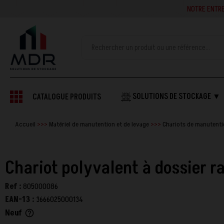
NOTRE ENTREPRISE SE
SOLUTIONS DE STOCKAGE ▼
CATALOGUE PRODUITS
Accueil
Matériel de manutention et de levage
Chariots de manutent
Chariot polyvalent à dossier r
Ref :
805000086
EAN-13 :
3666025000134
Neuf
help_outline