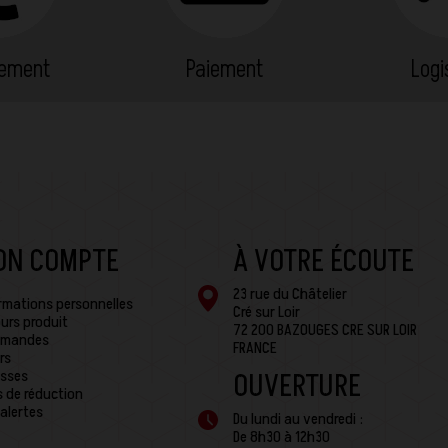
cement
Paiement
Logi
ON COMPTE
À VOTRE ÉCOUTE
23 rue du Châtelier
rmations personnelles
Cré sur Loir
urs produit
72 200 BAZOUGES CRE SUR LOIR
mandes
FRANCE
rs
sses
OUVERTURE
 de réduction
alertes
Du lundi au vendredi :
De 8h30 à 12h30