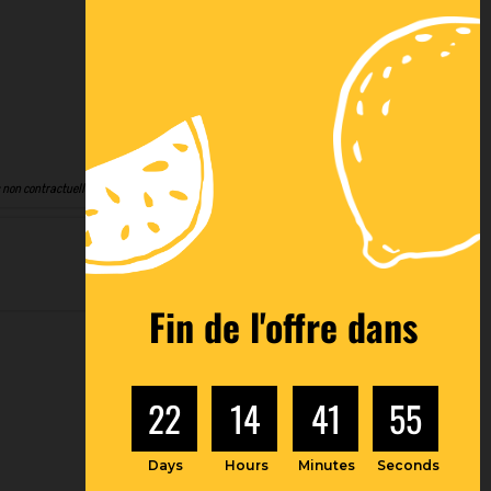
 non contractuelles
Fin de l'offre dans
22
14
41
54
Days
Hours
Minutes
Seconds