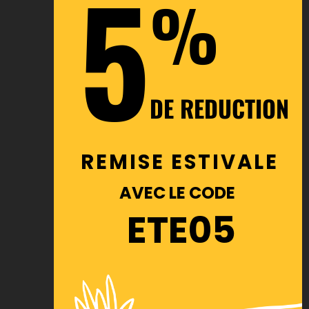
5
%
DE REDUCTION
REMISE ESTIVALE
AVEC LE CODE
ETE05