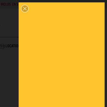
SAVOIR +
02 43 45 01 10
0
PANIER
CONTACT
COMPTE
AIDE & SERVICES
LOCATION
ACTUALITÉS
FAQ