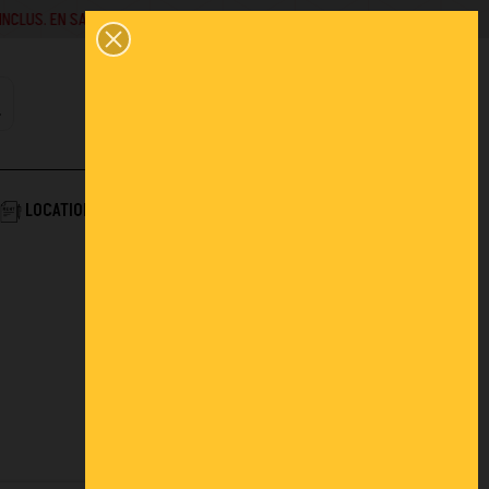
SAVOIR +
02 43 45 01 10
0
PANIER
CONTACT
COMPTE
AIDE & SERVICES
LOCATION
ACTUALITÉS
FAQ