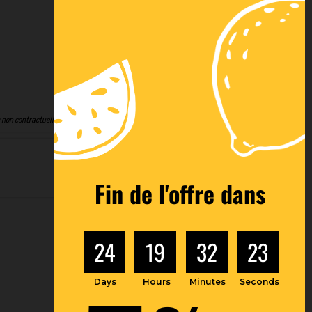
 non contractuelles
Fin de l'offre dans
24
19
32
22
Days
Hours
Minutes
Seconds