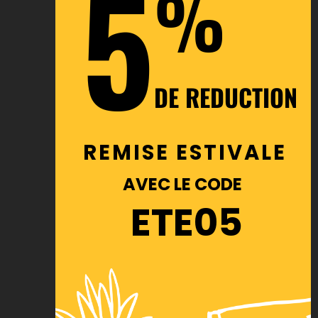
5
%
DE REDUCTION
REMISE ESTIVALE
AVEC LE CODE
ETE05