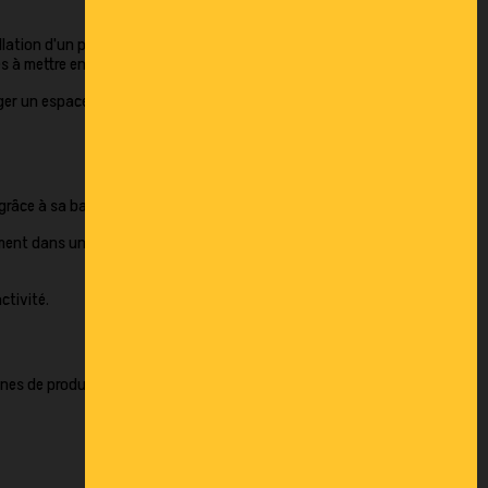
lation d'un poste de supervision, mise en place d'un
es à mettre en œuvre et économiques.
nager un espace fonctionnel sans engager de lourds
grâce à sa base compatible avec les fourches.
ement dans un atelier, un entrepôt ou un site de
ctivité.
ignes de production ou de la réorganisation des flux