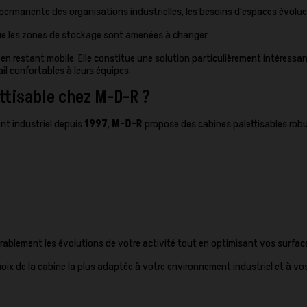
n permanente des organisations industrielles, les besoins d'espaces évolu
sque les zones de stockage sont amenées à changer.
 en restant mobile. Elle constitue une solution particulièrement intéress
il confortables à leurs équipes.
ttisable chez M-D-R ?
nt industriel depuis
1997
,
M-D-R
propose des cabines palettisables rob
urablement les évolutions de votre activité tout en optimisant vos surface
 de la cabine la plus adaptée à votre environnement industriel et à vos