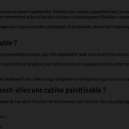
s besoins évoluent rapidement. Création d'un bureau supplémentaire, instal
ses recherchent aujourd'hui des solutions d'aménagement flexibles, rapid
gences. Facile à installer, déplaçable et réutilisable, elle permet d'amé
able ?
 préassemblée conçue pour être déplacée à l'aide d'un chariot élévateur 
t livrée prête à l'emploi et peut être installée en quelques minutes direct
nnée facilement sans démontage complexe ni interruption importante de l'a
sent-elles une cabine palettisable ?
ces de travail en fonction de la croissance de l'activité, des nouvelles l
ace :
e.