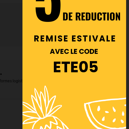
DE REDUCTION
REMISE ESTIVALE
AVEC LE CODE
ETE05
.
ormes logistiques. Notre équipe vous conseille