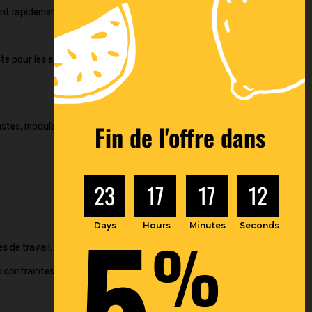
ent rapidement.
ante pour les entrepôts qui souhaitent conserver une
ustes, modulaires et adaptées aux contraintes des
Fin de l'offre dans
23
17
17
11
5
Days
Hours
Minutes
Seconds
%
s de travail.
 contraintes d'exploitation.