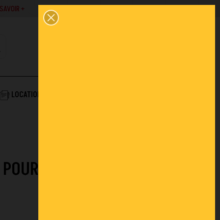
SAVOIR +
02 43 45 01 10
0
PANIER
CONTACT
COMPTE
AIDE & SERVICES
LOCATION
ACTUALITÉS
FAQ
 POUR CRÉER UN ESPACE DE