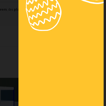
vers
, des
plateformes métalliques
et des
Publié dans:
Actualités