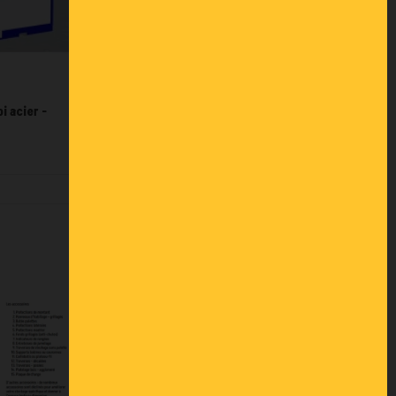
i acier -
Cabine 6 x 4 palettisable paroi acier -
Montée en usine
9 486,00 €