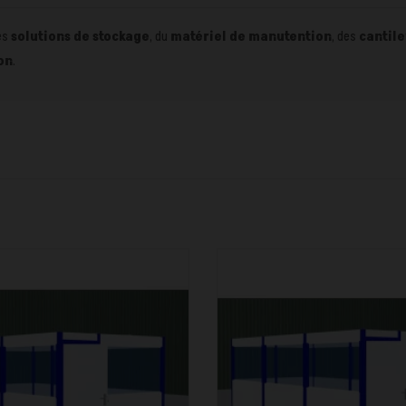
es
solutions de stockage
, du
matériel de manutention
, des
cantile
on
.