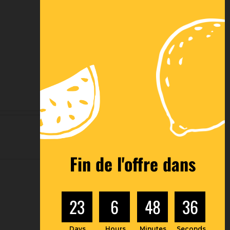
Fin de l'offre dans
23
6
48
35
Days
Hours
Minutes
Seconds