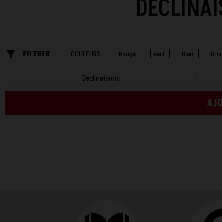
DÉCLINAI
filter_list_alt
FILTRER
COULEURS
Rouge
Vert
Bleu
Gris
Déclinaisons
AJO