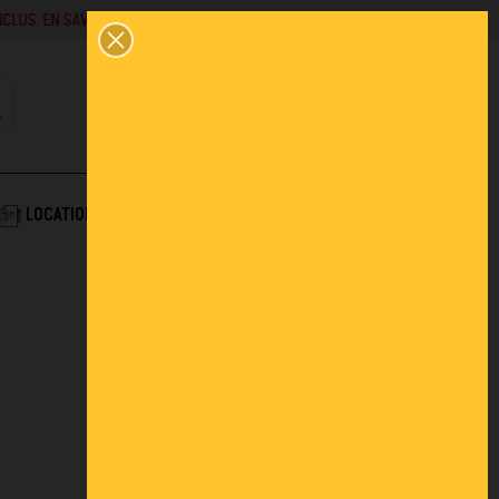
SAVOIR +
02 43 45 01 10
0
PANIER
CONTACT
COMPTE
AIDE & SERVICES
LOCATION
ACTUALITÉS
FAQ