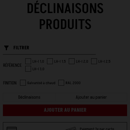
DÉCLINAISONS
PRODUITS
filter_list_alt
FILTRER
LH-I 1,0
LH-I 1,5
LH-I 2,0
LH-I 2,5
RÉFÉRENCE
LH-I 3,0
FINITION
Galvanisé à chaud
RAL 2000
Déclinaisons
Ajouter au panier
AJOUTER AU PANIER
Paiement 3x par carte