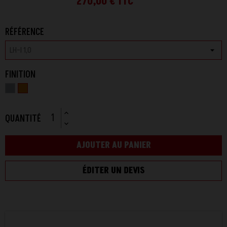
270,00 €
TTC
RÉFÉRENCE
FINITION
Galvanisé
RAL
à
2000
chaud
QUANTITÉ
AJOUTER AU PANIER
ÉDITER UN DEVIS