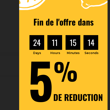
Fin de l'offre dans
24
11
15
13
5
Days
Hours
Minutes
Seconds
%
DE REDUCTION