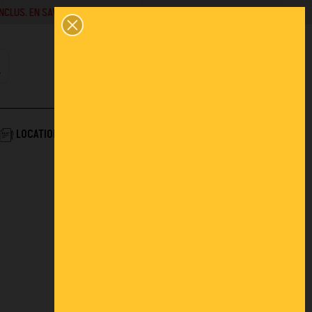
SAVOIR +
02 43 45 01 10
0
PANIER
CONTACT
COMPTE
AIDE & SERVICES
LOCATION
ACTUALITÉS
FAQ