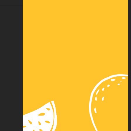
DEMANDER UNE COTATION
Paiement
Paiement 3x par
sécurisé
carte bancaire
Nos autres
Virement
solutions de
instantané
paiement